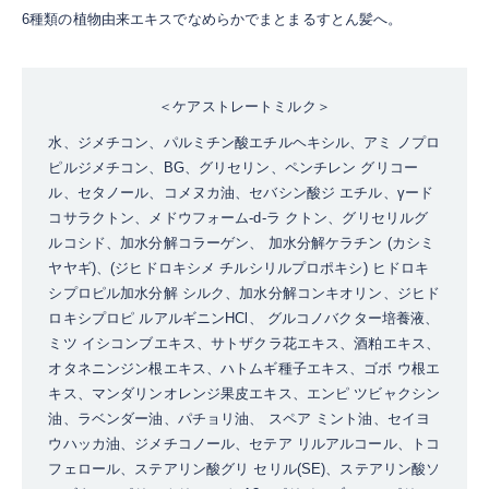
6種類の植物由来エキスでなめらかでまとまるすとん髪へ。
＜ケアストレートミルク＞
水、ジメチコン、パルミチン酸エチルヘキシル、アミ ノプロ
ピルジメチコン、BG、グリセリン、ペンチレン グリコー
ル、セタノール、コメヌカ油、セバシン酸ジ エチル、γード
コサラクトン、メドウフォーム-d-ラ クトン、グリセリルグ
ルコシド、加水分解コラーゲン、 加水分解ケラチン (カシミ
ヤヤギ)、(ジヒドロキシメ チルシリルプロポキシ) ヒドロキ
シプロピル加水分解 シルク、加水分解コンキオリン、ジヒド
ロキシプロピ ルアルギニンHCl、 グルコノバクター培養液、
ミツ イシコンブエキス、サトザクラ花エキス、酒粕エキス、
オタネニンジン根エキス、ハトムギ種子エキス、ゴボ ウ根エ
キス、マンダリンオレンジ果皮エキス、エンピ ツビャクシン
油、ラベンダー油、パチョリ油、 スペア ミント油、セイヨ
ウハッカ油、ジメチコノール、セテア リルアルコール、トコ
フェロール、ステアリン酸グリ セリル(SE)、ステアリン酸ソ